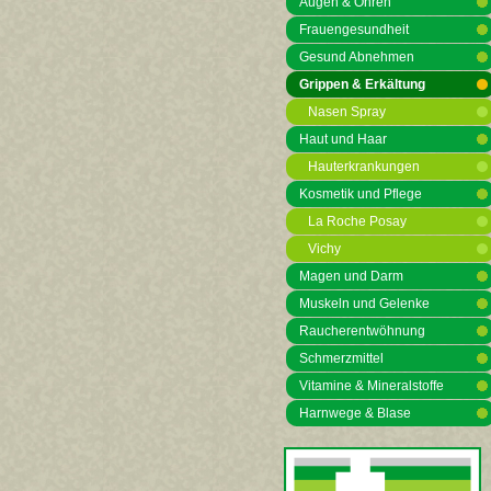
Augen & Ohren
Frauengesundheit
Gesund Abnehmen
Grippen & Erkältung
Nasen Spray
Haut und Haar
Hauterkrankungen
Kosmetik und Pflege
La Roche Posay
Vichy
Magen und Darm
Muskeln und Gelenke
Raucherentwöhnung
Schmerzmittel
Vitamine & Mineralstoffe
Harnwege & Blase