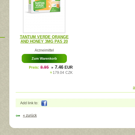
TANTUM VERDE ORANGE
AND HONEY 3MG PAS 20
Arzneimittel
Zum Warenkorb
7.46
8.95
EUR
Preis:
»
≈
179.04
CZK
a
Add link to:
« zurück