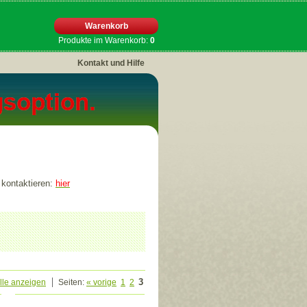
Warenkorb
Produkte im Warenkorb:
0
Kontakt und Hilfe
 kontaktieren:
hier
3
lle anzeigen
Seiten:
« vorige
1
2