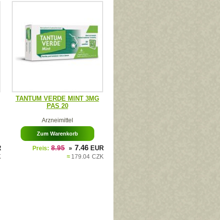
TANTUM VERDE MINT 3MG
PAS 20
Arzneimittel
Zum Warenkorb
7.46
R
8.95
EUR
Preis:
»
K
≈
179.04
CZK