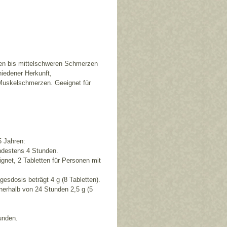
ten bis mittelschweren Schmerzen
iedener Herkunft,
uskelschmerzen. Geeignet für
5 Jahren:
indestens 4 Stunden.
ignet, 2 Tabletten für Personen mit
esdosis beträgt 4 g (8 Tabletten).
nnerhalb von 24 Stunden 2,5 g (5
unden.