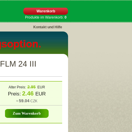
Warenkorb
Produkte im Warenkorb:
0
Kontakt und Hilfe
LM 24 III
2.95
Alter Preis:
EUR
2.46
Preis:
EUR
59.04
≈
CZK
Warenkorb