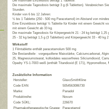
Die maximale Einzeldosis beträgt 1 Tablette.
Die maximale Tagesdosis beträgt 3 g (6 Tabletten). Verabreichen Sie
Stunden.
Kinder von 6 bis 12 Jahren:
½ bis 1 Tablette (250 - 500 mg Paracetamol) im Abstand von minde
Eine Einzeldosis beträgt ½ Tablette für Kinder mit einem Gewicht von
mit einem Gewicht ab 33 kg.
Die maximale Tagesdosis für Körpergewicht 21 - 24 kg beträgt 1,25 g
25 - 32 kg beträgt 1,5 g (3 Tabletten) und Körpergewicht 33 - 40 kg 2 
Wirkstoff
1 Filmtablette enthält paracetamolum 500 mg
Die Bestandteile : vorgequollene Maisstärke, Calciumcarbonat, Algi
25, Magnesiumstearat, kolloidales wasserfreies Siliciumdioxid, C
Opadry YS-1-7003 weiß (enthält Titandioxid (E 171), Hypromellose, 
Zusätzliche Information
Hersteller:
GlaxoSmithKline
Code EAN:
5054563086730
Marke:
Panadol
Produktreihe:
Novum
Code SÚKL:
226670
Pharmakotherapeutische Gruppe:
Paracetamol