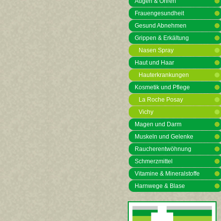
Augen & Ohren
Frauengesundheit
Gesund Abnehmen
Grippen & Erkältung
Nasen Spray
Haut und Haar
Hauterkrankungen
Kosmetik und Pflege
La Roche Posay
Vichy
Magen und Darm
Muskeln und Gelenke
Raucherentwöhnung
Schmerzmittel
Vitamine & Mineralstoffe
Harnwege & Blase