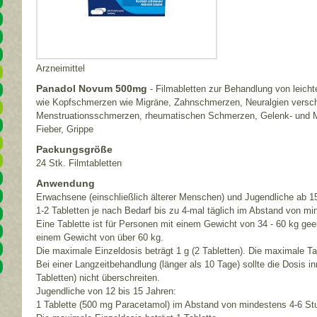
Arzneimittel
Panadol Novum 500mg
- Filmabletten zur Behandlung von leich
wie Kopfschmerzen wie Migräne, Zahnschmerzen, Neuralgien versch
Menstruationsschmerzen, rheumatischen Schmerzen, Gelenk- und M
Fieber, Grippe
Packungsgröße
24 Stk. Filmtabletten
Anwendung
Erwachsene (einschließlich älterer Menschen) und Jugendliche ab 1
1-2 Tabletten je nach Bedarf bis zu 4-mal täglich im Abstand von m
Eine Tablette ist für Personen mit einem Gewicht von 34 - 60 kg gee
einem Gewicht von über 60 kg.
Die maximale Einzeldosis beträgt 1 g (2 Tabletten). Die maximale Tag
Bei einer Langzeitbehandlung (länger als 10 Tage) sollte die Dosis i
Tabletten) nicht überschreiten.
Jugendliche von 12 bis 15 Jahren:
​​1 Tablette (500 mg Paracetamol) im Abstand von mindestens 4-6 St