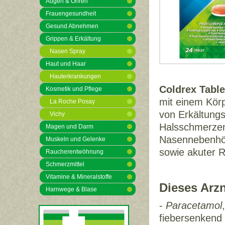
Augen & Ohren
Frauengesundheit
Gesund Abnehmen
Grippen & Erkältung
Nasen Spray
Haut und Haar
Hauterkrankungen
Coldrex Table
Kosmetik und Pflege
mit einem Körp
La Roche Posay
von Erkältung
Vichy
Halsschmerzen
Magen und Darm
Nasennebenhö
Muskeln und Gelenke
sowie akuter Rh
Raucherentwöhnung
Schmerzmittel
Vitamine & Mineralstoffe
Dieses Arzn
Harnwege & Blase
-
Paracetamol
fiebersenkend 