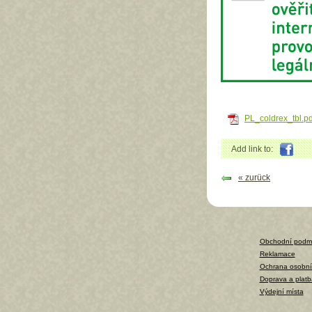
PL_coldrex_tbl.pd
Add link to:
« zurück
Obchodní podm
Reklamace
Ochrana osobní
Doprava a platb
Výdejní místa