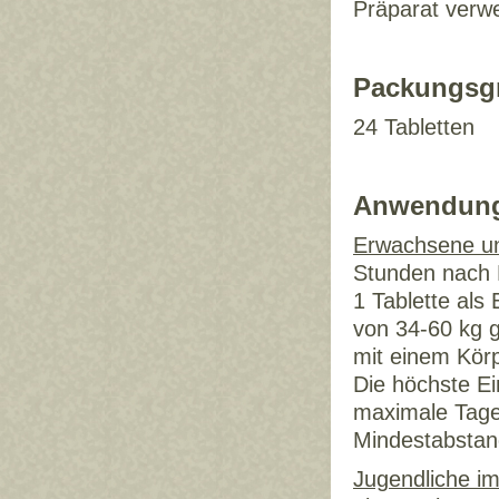
Präparat verwe
Packungsg
24 Tabletten
Anwendun
Erwachsene un
Stunden nach B
1 Tablette als
von 34-60 kg g
mit einem Körp
Die höchste Ei
maximale Tages
Mindestabstan
Jugendliche im