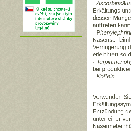
-
Ascorbinsäur
Erkältungs und
dessen Mangel
auftreten kann
- P
henylephrin
Nasenschleimha
Verringerung 
erleichtert so
-
Terpinmonoh
bei produktiv
-
Koffein
Verwenden Sie
Erkältungssymp
Entzündung de
unter einer ve
Nasennebenhöhl