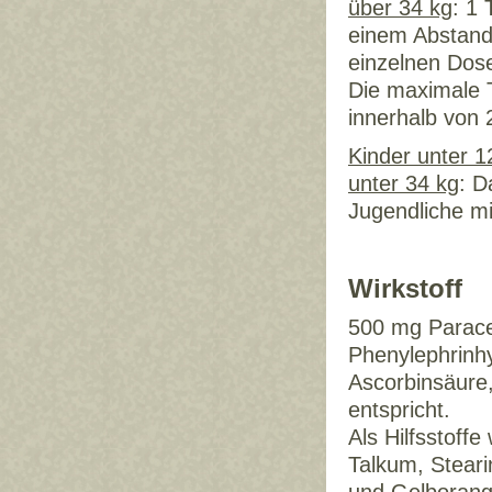
über 34 kg
: 1 
einem Abstand
einzelnen Dos
Die maximale T
innerhalb von 
Kinder unter 1
unter 34 kg
: D
Jugendliche mi
Wirkstoff
500 mg Parace
Phenylephrinh
Ascorbinsäure,
entspricht.
Als Hilfsstoff
Talkum, Steari